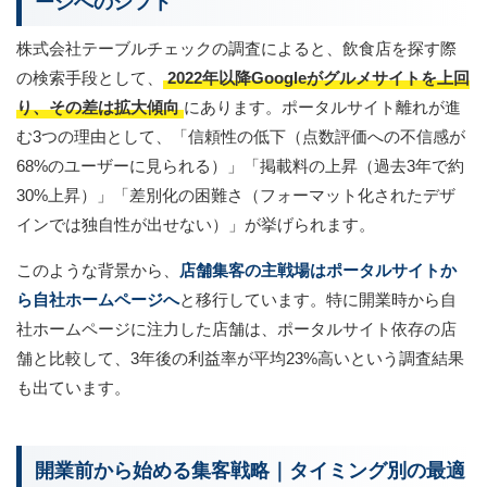
ージへのシフト
株式会社テーブルチェックの調査によると、飲食店を探す際
の検索手段として、
2022年以降Googleがグルメサイトを上回
り、その差は拡大傾向
にあります。ポータルサイト離れが進
む3つの理由として、「信頼性の低下（点数評価への不信感が
68%のユーザーに見られる）」「掲載料の上昇（過去3年で約
30%上昇）」「差別化の困難さ（フォーマット化されたデザ
インでは独自性が出せない）」が挙げられます。
このような背景から、
店舗集客の主戦場はポータルサイトか
ら自社ホームページへ
と移行しています。特に開業時から自
社ホームページに注力した店舗は、ポータルサイト依存の店
舗と比較して、3年後の利益率が平均23%高いという調査結果
も出ています。
開業前から始める集客戦略｜タイミング別の最適